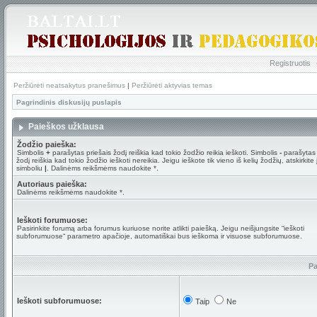
Registruotis
Peržiūrėti neatsakytus pranešimus
|
Peržiūrėti aktyvias temas
Pagrindinis diskusijų puslapis
Paieškos užklausa
Žodžio paieška:
Simbolis
+
parašytas priešais žodį reiškia kad tokio žodžio reikia ieškoti. Simbolis
-
parašytas 
žodį reiškia kad tokio žodžio ieškoti nereikia. Jeigu ieškote tik vieno iš kelių žodžių, atskirkite
simboliu
|
. Dalinėms reikšmėms naudokite *.
Autoriaus paieška:
Dalinėms reikšmėms naudokite *.
Ieškoti forumuose:
Pasirinkite forumą arba forumus kuriuose norite atlikti paiešką. Jeigu neišjungsite “ieškoti
subforumuose“ parametro apačioje, automatiškai bus ieškoma ir visuose subforumuose.
Pa
Ieškoti subforumuose:
Taip
Ne