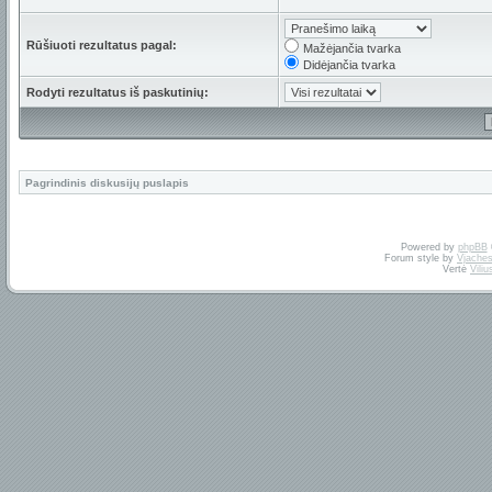
Rūšiuoti rezultatus pagal:
Mažėjančia tvarka
Didėjančia tvarka
Rodyti rezultatus iš paskutinių:
Pagrindinis diskusijų puslapis
Powered by
phpBB
Forum style by
Vjaches
Vertė
Vili