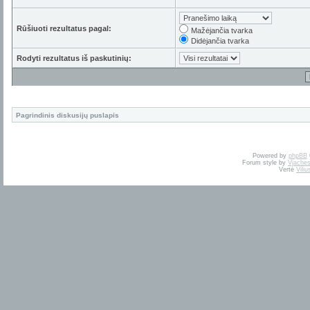
Rūšiuoti rezultatus pagal:
Mažėjančia tvarka
Didėjančia tvarka
Rodyti rezultatus iš paskutinių:
Pagrindinis diskusijų puslapis
Powered by
phpBB
Forum style by
Vjaches
Vertė
Vili