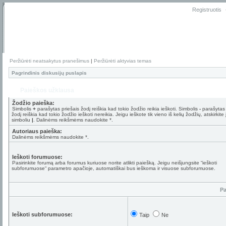
Registruotis
Peržiūrėti neatsakytus pranešimus
|
Peržiūrėti aktyvias temas
Pagrindinis diskusijų puslapis
Paieškos užklausa
Žodžio paieška:
Simbolis
+
parašytas priešais žodį reiškia kad tokio žodžio reikia ieškoti. Simbolis
-
parašytas 
žodį reiškia kad tokio žodžio ieškoti nereikia. Jeigu ieškote tik vieno iš kelių žodžių, atskirkite
simboliu
|
. Dalinėms reikšmėms naudokite *.
Autoriaus paieška:
Dalinėms reikšmėms naudokite *.
Ieškoti forumuose:
Pasirinkite forumą arba forumus kuriuose norite atlikti paiešką. Jeigu neišjungsite “ieškoti
subforumuose“ parametro apačioje, automatiškai bus ieškoma ir visuose subforumuose.
Pa
Ieškoti subforumuose:
Taip
Ne