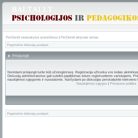
Peržiūrėti neatsakytus pranešimus
|
Peržiūrėti aktyvias temas
Pagrindinis diskusijų puslapis
Prisijungti
Norėdami prisijungti turite būti užsiregistravę. Registracija užtrunka vos kelias akimirka
Diskusijų administratorius gali suteikti papildomas teises registruotiems vartotojams. Pr
naudojimosi sąlygomis ir nuostatomis. Naršydami po diskusijas perskaitykite kiekvieno 
Naudojimosi sąlygos
|
Privatumo politika
Pagrindinis diskusijų puslapis