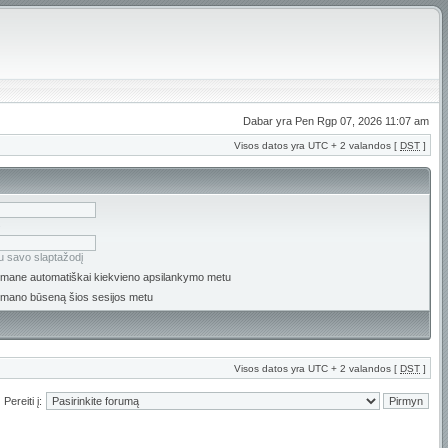
Dabar yra Pen Rgp 07, 2026 11:07 am
Visos datos yra UTC + 2 valandos [
DST
]
s
u savo slaptažodį
i mane automatiškai kiekvieno apsilankymo metu
 mano būseną šios sesijos metu
Visos datos yra UTC + 2 valandos [
DST
]
Pereiti į: