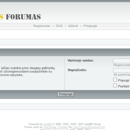
Registruotis
•
DUK
•
Ieškoti
•
Prisijungti
Vartotojo vardas:
Registruoti
s tačiau suteikia jums daugiau galimybių.
Slaptažodis:
ieš užsiregistruodami susipažinkite su
Aš pamirša
forumo taisykles.
Prijungt
Paslėpti
Powered by
phpBB
© 2000, 2002, 2005, 2007 phpBB Group.
Forum style by
Vjacheslav Trushkin
for
Free Forums
/
DivisionCore
.