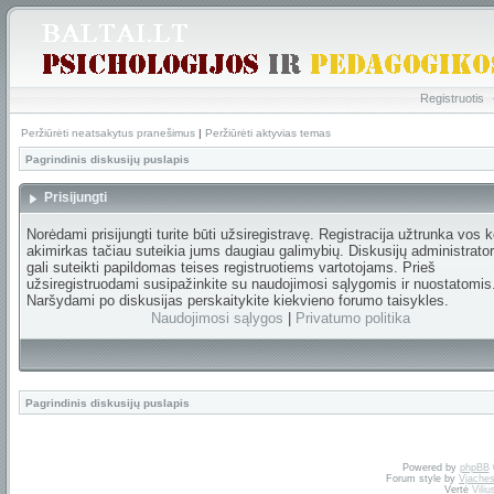
Registruotis
Peržiūrėti neatsakytus pranešimus
|
Peržiūrėti aktyvias temas
Pagrindinis diskusijų puslapis
Prisijungti
Norėdami prisijungti turite būti užsiregistravę. Registracija užtrunka vos k
akimirkas tačiau suteikia jums daugiau galimybių. Diskusijų administrator
gali suteikti papildomas teises registruotiems vartotojams. Prieš
užsiregistruodami susipažinkite su naudojimosi sąlygomis ir nuostatomis
Naršydami po diskusijas perskaitykite kiekvieno forumo taisykles.
Naudojimosi sąlygos
|
Privatumo politika
Pagrindinis diskusijų puslapis
Powered by
phpBB
Forum style by
Vjaches
Vertė
Vili