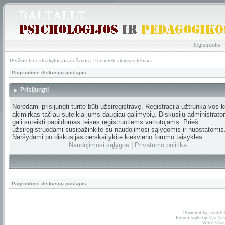
Registruotis
Peržiūrėti neatsakytus pranešimus
|
Peržiūrėti aktyvias temas
Pagrindinis diskusijų puslapis
Prisijungti
Norėdami prisijungti turite būti užsiregistravę. Registracija užtrunka vos k
akimirkas tačiau suteikia jums daugiau galimybių. Diskusijų administrator
gali suteikti papildomas teises registruotiems vartotojams. Prieš
užsiregistruodami susipažinkite su naudojimosi sąlygomis ir nuostatomis
Naršydami po diskusijas perskaitykite kiekvieno forumo taisykles.
Naudojimosi sąlygos
|
Privatumo politika
Pagrindinis diskusijų puslapis
Powered by
phpBB
Forum style by
Vjaches
Vertė
Vili