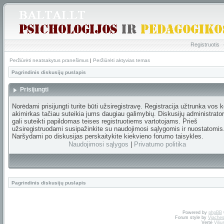
Registruotis
Peržiūrėti neatsakytus pranešimus
|
Peržiūrėti aktyvias temas
Pagrindinis diskusijų puslapis
Prisijungti
Norėdami prisijungti turite būti užsiregistravę. Registracija užtrunka vos k
akimirkas tačiau suteikia jums daugiau galimybių. Diskusijų administrator
gali suteikti papildomas teises registruotiems vartotojams. Prieš
užsiregistruodami susipažinkite su naudojimosi sąlygomis ir nuostatomis
Naršydami po diskusijas perskaitykite kiekvieno forumo taisykles.
Naudojimosi sąlygos
|
Privatumo politika
Pagrindinis diskusijų puslapis
Powered by
phpBB
Forum style by
Vjaches
Vertė
Vili