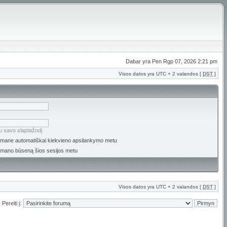
Dabar yra Pen Rgp 07, 2026 2:21 pm
Visos datos yra UTC + 2 valandos [
DST
]
s
u savo slaptažodį
i mane automatiškai kiekvieno apsilankymo metu
 mano būseną šios sesijos metu
Visos datos yra UTC + 2 valandos [
DST
]
Pereiti į: