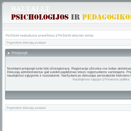
Peržiūrėti neatsakytus pranešimus
|
Peržiūrėti aktyvias temas
Pagrindinis diskusijų puslapis
Prisijungti
Norėdami prisijungti turite būti užsiregistravę. Registracija užtrunka vos kelias akimirka
Diskusijų administratorius gali suteikti papildomas teises registruotiems vartotojams. Pr
naudojimosi sąlygomis ir nuostatomis. Naršydami po diskusijas perskaitykite kiekvieno 
Naudojimosi sąlygos
|
Privatumo politika
Pagrindinis diskusijų puslapis