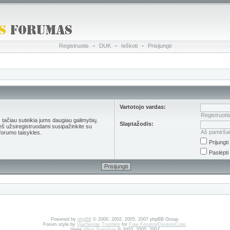
Registruotis
•
DUK
•
Ieškoti
•
Prisijungti
Vartotojo vardas:
Registruoti
s tačiau suteikia jums daugiau galimybių.
Slaptažodis:
ieš užsiregistruodami susipažinkite su
Aš pamirša
forumo taisykles.
Prijungt
Paslėpti
Powered by
phpBB
© 2000, 2002, 2005, 2007 phpBB Group.
Forum style by
Vjacheslav Trushkin
for
Free Forums
/
DivisionCore
.
Vertė
Vilius Šumskas
© 2003, 2005, 2007