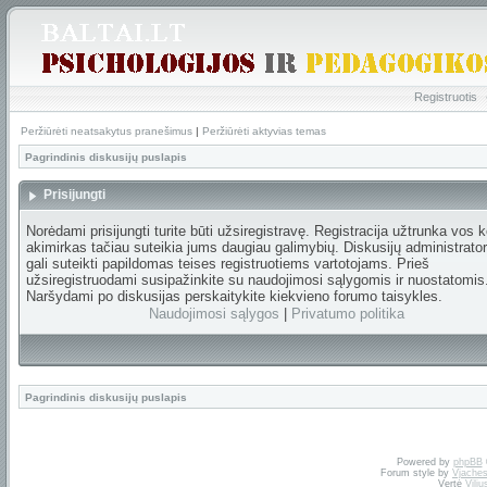
Registruotis
Peržiūrėti neatsakytus pranešimus
|
Peržiūrėti aktyvias temas
Pagrindinis diskusijų puslapis
Prisijungti
Norėdami prisijungti turite būti užsiregistravę. Registracija užtrunka vos k
akimirkas tačiau suteikia jums daugiau galimybių. Diskusijų administrator
gali suteikti papildomas teises registruotiems vartotojams. Prieš
užsiregistruodami susipažinkite su naudojimosi sąlygomis ir nuostatomis
Naršydami po diskusijas perskaitykite kiekvieno forumo taisykles.
Naudojimosi sąlygos
|
Privatumo politika
Pagrindinis diskusijų puslapis
Powered by
phpBB
Forum style by
Vjaches
Vertė
Vili