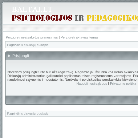
Peržiūrėti neatsakytus pranešimus
|
Peržiūrėti aktyvias temas
Pagrindinis diskusijų puslapis
Prisijungti
Norėdami prisijungti turite būti užsiregistravę. Registracija užtrunka vos kelias akimirka
Diskusijų administratorius gali suteikti papildomas teises registruotiems vartotojams. Pr
naudojimosi sąlygomis ir nuostatomis. Naršydami po diskusijas perskaitykite kiekvieno 
Naudojimosi sąlygos
|
Privatumo politika
Pagrindinis diskusijų puslapis