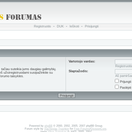
Registruotis
•
DUK
•
Ieškoti
•
Prisijungti
Vartotojo vardas:
Registruoti
s tačiau suteikia jums daugiau galimybių.
Slaptažodis:
ieš užsiregistruodami susipažinkite su
Aš pamirša
forumo taisykles.
Prijungt
Paslėpti
Powered by
phpBB
© 2000, 2002, 2005, 2007 phpBB Group.
Forum style by
Vjacheslav Trushkin
for
Free Forums
/
DivisionCore
.
Vertė
Vilius Šumskas
© 2003, 2005, 2007