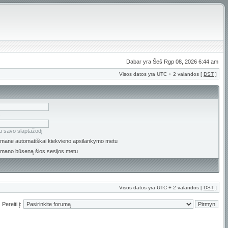
Dabar yra Šeš Rgp 08, 2026 6:44 am
Visos datos yra UTC + 2 valandos [
DST
]
s
u savo slaptažodį
i mane automatiškai kiekvieno apsilankymo metu
 mano būseną šios sesijos metu
Visos datos yra UTC + 2 valandos [
DST
]
Pereiti į: