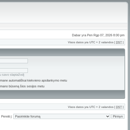
Dabar yra Pen Rgp 07, 2026 8:00 pm
Visos datos yra UTC + 2 valandos [
DST
]
s
u savo slaptažodį
i mane automatiškai kiekvieno apsilankymo metu
 mano būseną šios sesijos metu
Visos datos yra UTC + 2 valandos [
DST
]
Pereiti į: