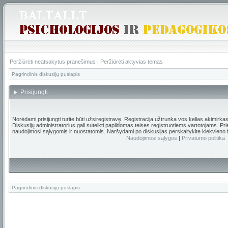
Peržiūrėti neatsakytus pranešimus
|
Peržiūrėti aktyvias temas
Pagrindinis diskusijų puslapis
Prisijungti
Norėdami prisijungti turite būti užsiregistravę. Registracija užtrunka vos kelias akimirka
Diskusijų administratorius gali suteikti papildomas teises registruotiems vartotojams. Pr
naudojimosi sąlygomis ir nuostatomis. Naršydami po diskusijas perskaitykite kiekvieno 
Naudojimosi sąlygos
|
Privatumo politika
Pagrindinis diskusijų puslapis