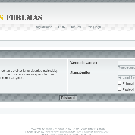
Registruotis
•
DUK
•
Ieškoti
•
Prisijungti
Vartotojo vardas:
Registruoti
s tačiau suteikia jums daugiau galimybių.
Slaptažodis:
ieš užsiregistruodami susipažinkite su
Aš pamirša
forumo taisykles.
Prijungt
Paslėpti
Powered by
phpBB
© 2000, 2002, 2005, 2007 phpBB Group.
Forum style by
Vjacheslav Trushkin
for
Free Forums
/
DivisionCore
.