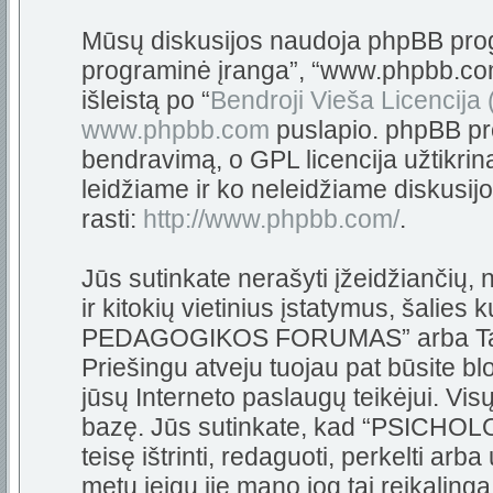
Mūsų diskusijos naudoja phpBB progra
programinė įranga”, “www.phpbb.c
išleistą po “
Bendroji Vieša Licencija
www.phpbb.com
puslapio. phpBB pro
bendravimą, o GPL licencija užtikrin
leidžiame ir ko neleidžiame diskusij
rasti:
http://www.phpbb.com/
.
Jūs sutinkate nerašyti įžeidžiančių,
ir kitokių vietinius įstatymus, šali
PEDAGOGIKOS FORUMAS” arba Tarpta
Priešingu atveju tuojau pat būsite bl
jūsų Interneto paslaugų teikėjui. Vi
bazę. Jūs sutinkate, kad “PSIC
teisę ištrinti, redaguoti, perkelti arb
metu jeigu jie mano jog tai reikalinga