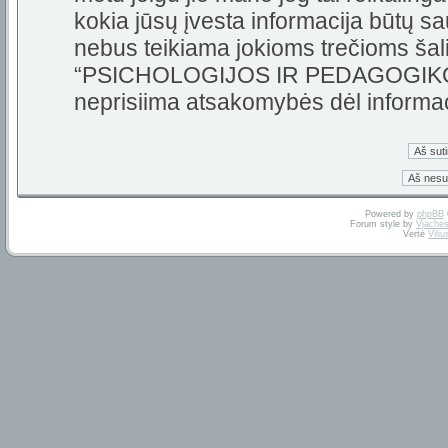
kokia jūsų įvesta informacija būtų 
nebus teikiama jokioms trečioms šali
“PSICHOLOGIJOS IR PEDAGOGIKOS 
neprisiima atsakomybės dėl informa
Powered by
phpBB
Forum style by
Vjaches
Vertė
Vili