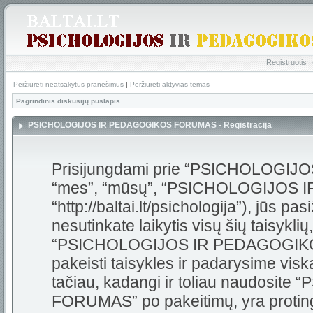
Registruotis
Peržiūrėti neatsakytus pranešimus
|
Peržiūrėti aktyvias temas
Pagrindinis diskusijų puslapis
PSICHOLOGIJOS IR PEDAGOGIKOS FORUMAS - Registracija
Prisijungdami prie “PSICHOLOGI
“mes”, “mūsų”, “PSICHOLOGIJOS
“http://baltai.lt/psichologija”), jūs pas
nesutinkate laikytis visų šių taisykli
“PSICHOLOGIJOS IR PEDAGOGIKOS
pakeisti taisykles ir padarysime visk
tačiau, kadangi ir toliau naudos
FORUMAS” po pakeitimų, yra protinga 