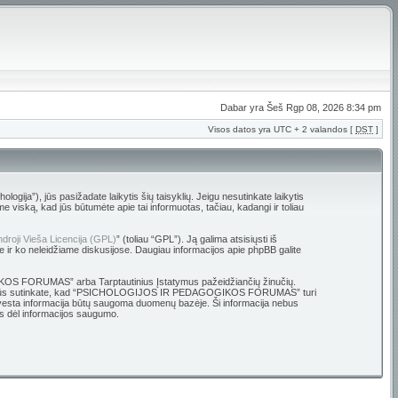
Dabar yra Šeš Rgp 08, 2026 8:34 pm
Visos datos yra UTC + 2 valandos [
DST
]
 jūs pasižadate laikytis šių taisyklių. Jeigu nesutinkate laikytis
ską, kad jūs būtumėte apie tai informuotas, tačiau, kadangi ir toliau
droji Vieša Licencija (GPL)
” (toliau “GPL”). Ją galima atsisiųsti iš
e ir ko neleidžiame diskusijose. Daugiau informacijos apie phpBB galite
OGIKOS FORUMAS” arba Tarptautinius Įstatymus pažeidžiančių žinučių.
ų bazę. Jūs sutinkate, kad “PSICHOLOGIJOS IR PEDAGOGIKOS FORUMAS” turi
ūsų įvesta informacija būtų saugoma duomenų bazėje. Ši informacija nebus
 dėl informacijos saugumo.