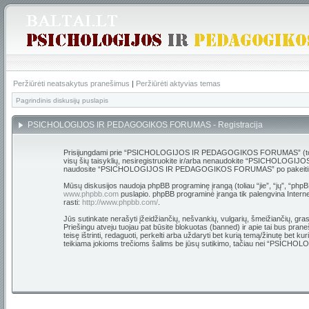
Peržiūrėti neatsakytus pranešimus
|
Peržiūrėti aktyvias temas
Pagrindinis diskusijų puslapis
PSICHOLOGIJOS IR PEDAGOGIKOS FORUMAS - Registracija
Prisijungdami prie “PSICHOLOGIJOS IR PEDAGOGIKOS FORUMAS” (toliau “m
visų šių taisyklių, nesiregistruokite ir/arba nenaudokite “PSICHOLOGIJO
naudosite “PSICHOLOGIJOS IR PEDAGOGIKOS FORUMAS” po pakeitimų, yra 
Mūsų diskusijos naudoja phpBB programinę įrangą (toliau “jie”, “jų”, “p
www.phpbb.com
puslapio. phpBB programinė įranga tik palengvina Internet
rasti:
http://www.phpbb.com/
.
Jūs sutinkate nerašyti įžeidžiančių, nešvankių, vulgarių, šmeižiančių,
Priešingu atveju tuojau pat būsite blokuotas (banned) ir apie tai bus
teisę ištrinti, redaguoti, perkelti arba uždaryti bet kurią temą/žinutę bet 
teikiama jokioms trečioms šalims be jūsų sutikimo, tačiau nei “PSIC