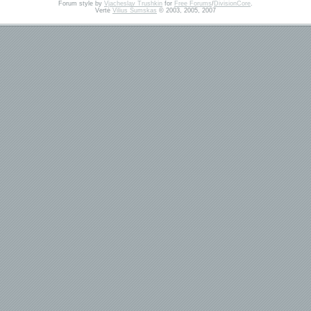
Forum style by
Vjacheslav Trushkin
for
Free Forums
/
DivisionCore
.
Vertė
Vilius Šumskas
© 2003, 2005, 2007