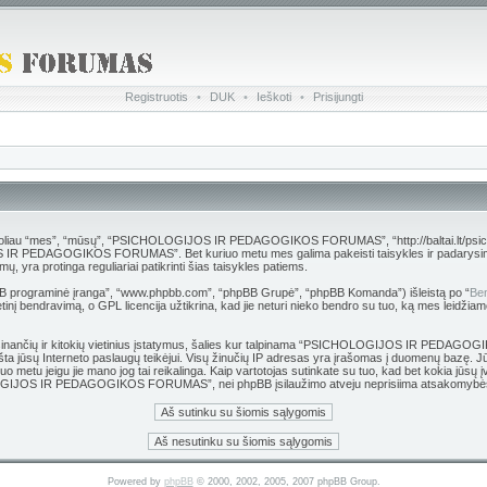
Registruotis
•
DUK
•
Ieškoti
•
Prisijungti
es”, “mūsų”, “PSICHOLOGIJOS IR PEDAGOGIKOS FORUMAS”, “http://baltai.lt/psichologija”),
S IR PEDAGOGIKOS FORUMAS”. Bet kuriuo metu mes galima pakeisti taisykles ir padarysime vi
protinga reguliariai patikrinti šias taisykles patiems.
hpBB programinė įranga”, “www.phpbb.com”, “phpBB Grupė”, “phpBB Komanda”) išleistą po “
Ben
inį bendravimą, o GPL licencija užtikrina, kad jie neturi nieko bendro su tuo, ką mes leidžiam
 grasinančių ir kitokių vietinius įstatymus, šalies kur talpinama “PSICHOLOGIJOS IR PEDAG
 pranešta jūsų Interneto paslaugų teikėjui. Visų žinučių IP adresas yra įrašomas į duomen
kuriuo metu jeigu jie mano jog tai reikalinga. Kaip vartotojas sutinkate su tuo, kad bet kokia j
HOLOGIJOS IR PEDAGOGIKOS FORUMAS”, nei phpBB įsilaužimo atveju neprisiima atsakomybės
Powered by
phpBB
© 2000, 2002, 2005, 2007 phpBB Group.