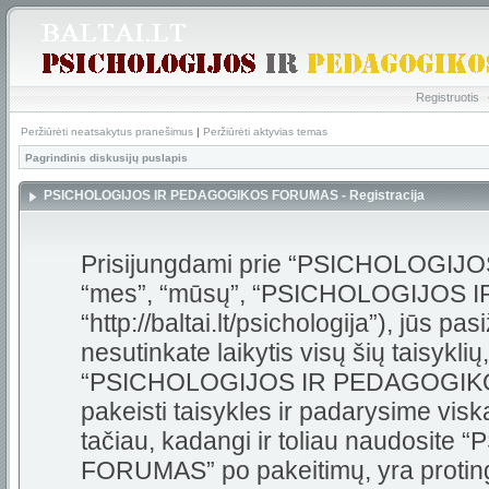
Registruotis
Peržiūrėti neatsakytus pranešimus
|
Peržiūrėti aktyvias temas
Pagrindinis diskusijų puslapis
PSICHOLOGIJOS IR PEDAGOGIKOS FORUMAS - Registracija
Prisijungdami prie “PSICHOLOGI
“mes”, “mūsų”, “PSICHOLOGIJOS
“http://baltai.lt/psichologija”), jūs pas
nesutinkate laikytis visų šių taisykli
“PSICHOLOGIJOS IR PEDAGOGIKOS
pakeisti taisykles ir padarysime visk
tačiau, kadangi ir toliau naudos
FORUMAS” po pakeitimų, yra protinga 