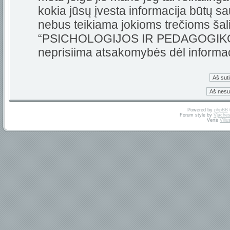
kokia jūsų įvesta informacija būtų 
nebus teikiama jokioms trečioms šali
“PSICHOLOGIJOS IR PEDAGOGIKOS 
neprisiima atsakomybės dėl informa
Powered by
phpBB
Forum style by
Vjaches
Vertė
Vili