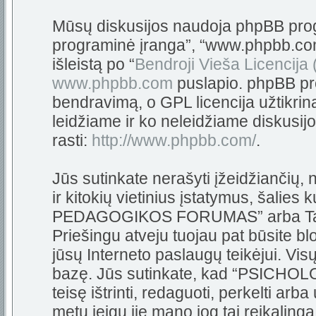
Mūsų diskusijos naudoja phpBB progra
programinė įranga”, “www.phpbb.c
išleistą po “
Bendroji Vieša Licencija
www.phpbb.com
puslapio. phpBB pro
bendravimą, o GPL licencija užtikrin
leidžiame ir ko neleidžiame diskusij
rasti:
http://www.phpbb.com/
.
Jūs sutinkate nerašyti įžeidžiančių,
ir kitokių vietinius įstatymus, šali
PEDAGOGIKOS FORUMAS” arba Tarpta
Priešingu atveju tuojau pat būsite bl
jūsų Interneto paslaugų teikėjui. Vi
bazę. Jūs sutinkate, kad “PSIC
teisę ištrinti, redaguoti, perkelti arb
metu jeigu jie mano jog tai reikalinga