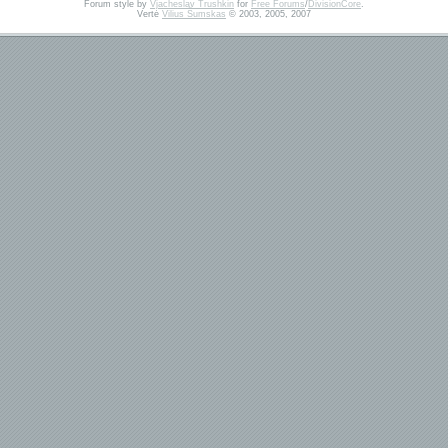
Forum style by
Vjacheslav Trushkin
for
Free Forums
/
DivisionCore
.
Vertė
Vilius Šumskas
© 2003, 2005, 2007