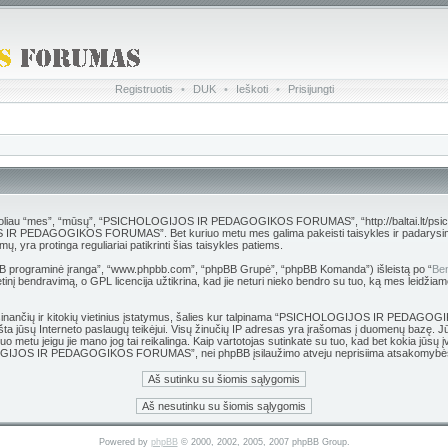
Registruotis
•
DUK
•
Ieškoti
•
Prisijungti
es”, “mūsų”, “PSICHOLOGIJOS IR PEDAGOGIKOS FORUMAS”, “http://baltai.lt/psichologija”),
S IR PEDAGOGIKOS FORUMAS”. Bet kuriuo metu mes galima pakeisti taisykles ir padarysime vi
protinga reguliariai patikrinti šias taisykles patiems.
hpBB programinė įranga”, “www.phpbb.com”, “phpBB Grupė”, “phpBB Komanda”) išleistą po “
Ben
inį bendravimą, o GPL licencija užtikrina, kad jie neturi nieko bendro su tuo, ką mes leidžiam
 grasinančių ir kitokių vietinius įstatymus, šalies kur talpinama “PSICHOLOGIJOS IR PEDAG
 pranešta jūsų Interneto paslaugų teikėjui. Visų žinučių IP adresas yra įrašomas į duomen
kuriuo metu jeigu jie mano jog tai reikalinga. Kaip vartotojas sutinkate su tuo, kad bet kokia j
HOLOGIJOS IR PEDAGOGIKOS FORUMAS”, nei phpBB įsilaužimo atveju neprisiima atsakomybės
Powered by
phpBB
© 2000, 2002, 2005, 2007 phpBB Group.