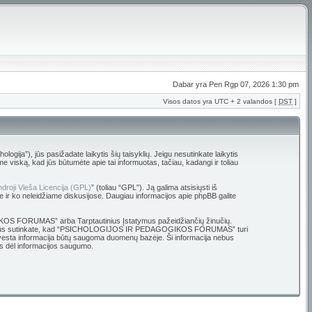
Dabar yra Pen Rgp 07, 2026 1:30 pm
Visos datos yra UTC + 2 valandos [
DST
]
 jūs pasižadate laikytis šių taisyklių. Jeigu nesutinkate laikytis
ską, kad jūs būtumėte apie tai informuotas, tačiau, kadangi ir toliau
droji Vieša Licencija (GPL)
” (toliau “GPL”). Ją galima atsisiųsti iš
e ir ko neleidžiame diskusijose. Daugiau informacijos apie phpBB galite
OGIKOS FORUMAS” arba Tarptautinius Įstatymus pažeidžiančių žinučių.
ų bazę. Jūs sutinkate, kad “PSICHOLOGIJOS IR PEDAGOGIKOS FORUMAS” turi
ūsų įvesta informacija būtų saugoma duomenų bazėje. Ši informacija nebus
 dėl informacijos saugumo.