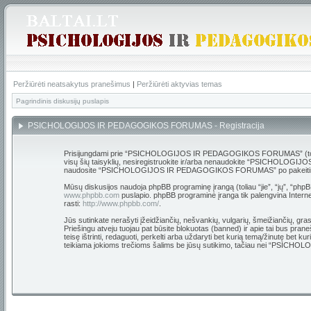
Peržiūrėti neatsakytus pranešimus
|
Peržiūrėti aktyvias temas
Pagrindinis diskusijų puslapis
PSICHOLOGIJOS IR PEDAGOGIKOS FORUMAS - Registracija
Prisijungdami prie “PSICHOLOGIJOS IR PEDAGOGIKOS FORUMAS” (toliau “m
visų šių taisyklių, nesiregistruokite ir/arba nenaudokite “PSICHOLOGIJO
naudosite “PSICHOLOGIJOS IR PEDAGOGIKOS FORUMAS” po pakeitimų, yra 
Mūsų diskusijos naudoja phpBB programinę įrangą (toliau “jie”, “jų”, “p
www.phpbb.com
puslapio. phpBB programinė įranga tik palengvina Internet
rasti:
http://www.phpbb.com/
.
Jūs sutinkate nerašyti įžeidžiančių, nešvankių, vulgarių, šmeižiančių,
Priešingu atveju tuojau pat būsite blokuotas (banned) ir apie tai bus
teisę ištrinti, redaguoti, perkelti arba uždaryti bet kurią temą/žinutę bet 
teikiama jokioms trečioms šalims be jūsų sutikimo, tačiau nei “PSIC