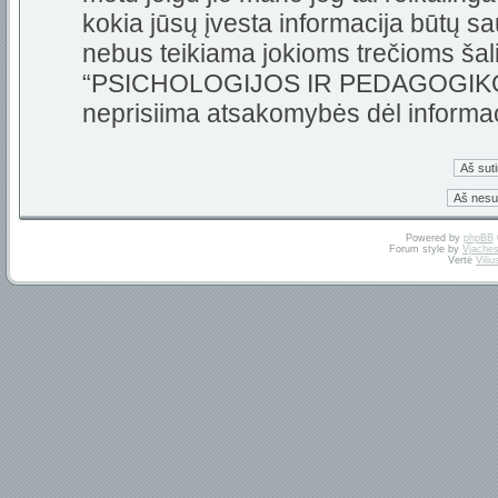
kokia jūsų įvesta informacija būtų 
nebus teikiama jokioms trečioms šali
“PSICHOLOGIJOS IR PEDAGOGIKOS 
neprisiima atsakomybės dėl informa
Powered by
phpBB
Forum style by
Vjaches
Vertė
Vili