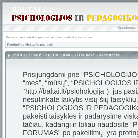
Registruotis
Peržiūrėti neatsakytus pranešimus
|
Peržiūrėti aktyvias temas
Pagrindinis diskusijų puslapis
PSICHOLOGIJOS IR PEDAGOGIKOS FORUMAS - Registracija
Prisijungdami prie “PSICHOLOGI
“mes”, “mūsų”, “PSICHOLOGIJOS
“http://baltai.lt/psichologija”), jūs pas
nesutinkate laikytis visų šių taisykli
“PSICHOLOGIJOS IR PEDAGOGIKOS
pakeisti taisykles ir padarysime visk
tačiau, kadangi ir toliau naudos
FORUMAS” po pakeitimų, yra protinga 