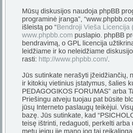
Mūsų diskusijos naudoja phpBB progra
programinė įranga”, “www.phpbb.c
išleistą po “
Bendroji Vieša Licencija
www.phpbb.com
puslapio. phpBB pro
bendravimą, o GPL licencija užtikrin
leidžiame ir ko neleidžiame diskusij
rasti:
http://www.phpbb.com/
.
Jūs sutinkate nerašyti įžeidžiančių,
ir kitokių vietinius įstatymus, šali
PEDAGOGIKOS FORUMAS” arba Tarpta
Priešingu atveju tuojau pat būsite bl
jūsų Interneto paslaugų teikėjui. Vi
bazę. Jūs sutinkate, kad “PSIC
teisę ištrinti, redaguoti, perkelti arb
metu jeigu jie mano jog tai reikalinga