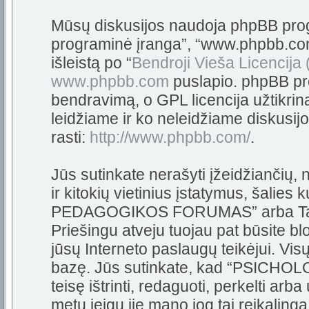
Mūsų diskusijos naudoja phpBB progra
programinė įranga”, “www.phpbb.c
išleistą po “
Bendroji Vieša Licencija
www.phpbb.com
puslapio. phpBB pro
bendravimą, o GPL licencija užtikrin
leidžiame ir ko neleidžiame diskusij
rasti:
http://www.phpbb.com/
.
Jūs sutinkate nerašyti įžeidžiančių,
ir kitokių vietinius įstatymus, šali
PEDAGOGIKOS FORUMAS” arba Tarpta
Priešingu atveju tuojau pat būsite bl
jūsų Interneto paslaugų teikėjui. Vi
bazę. Jūs sutinkate, kad “PSIC
teisę ištrinti, redaguoti, perkelti arb
metu jeigu jie mano jog tai reikalinga