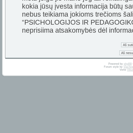
kokia jūsų įvesta informacija būtų 
nebus teikiama jokioms trečioms šali
“PSICHOLOGIJOS IR PEDAGOGIKOS 
neprisiima atsakomybės dėl informa
Powered by
phpBB
Forum style by
Vjaches
Vertė
Vili