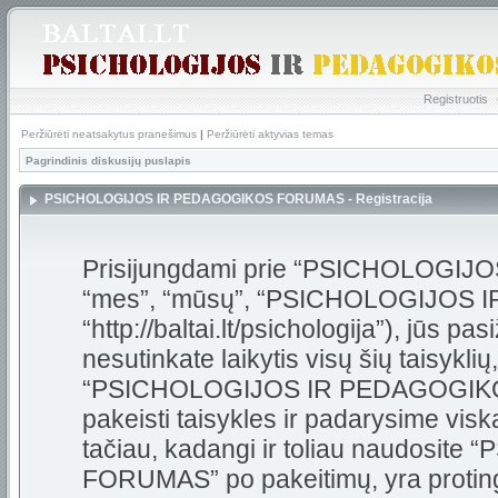
Registruotis
Peržiūrėti neatsakytus pranešimus
|
Peržiūrėti aktyvias temas
Pagrindinis diskusijų puslapis
PSICHOLOGIJOS IR PEDAGOGIKOS FORUMAS - Registracija
Prisijungdami prie “PSICHOLOGI
“mes”, “mūsų”, “PSICHOLOGIJOS
“http://baltai.lt/psichologija”), jūs pas
nesutinkate laikytis visų šių taisykli
“PSICHOLOGIJOS IR PEDAGOGIKOS
pakeisti taisykles ir padarysime visk
tačiau, kadangi ir toliau naudos
FORUMAS” po pakeitimų, yra protinga 