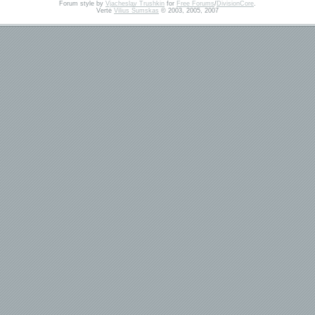
Forum style by
Vjacheslav Trushkin
for
Free Forums
/
DivisionCore
.
Vertė
Vilius Šumskas
© 2003, 2005, 2007