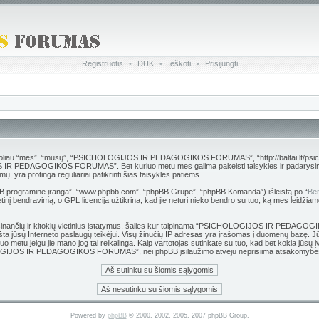
Registruotis
•
DUK
•
Ieškoti
•
Prisijungti
es”, “mūsų”, “PSICHOLOGIJOS IR PEDAGOGIKOS FORUMAS”, “http://baltai.lt/psichologija”),
S IR PEDAGOGIKOS FORUMAS”. Bet kuriuo metu mes galima pakeisti taisykles ir padarysime vi
protinga reguliariai patikrinti šias taisykles patiems.
hpBB programinė įranga”, “www.phpbb.com”, “phpBB Grupė”, “phpBB Komanda”) išleistą po “
Ben
inį bendravimą, o GPL licencija užtikrina, kad jie neturi nieko bendro su tuo, ką mes leidžiam
 grasinančių ir kitokių vietinius įstatymus, šalies kur talpinama “PSICHOLOGIJOS IR PEDAG
 pranešta jūsų Interneto paslaugų teikėjui. Visų žinučių IP adresas yra įrašomas į duomen
kuriuo metu jeigu jie mano jog tai reikalinga. Kaip vartotojas sutinkate su tuo, kad bet kokia j
HOLOGIJOS IR PEDAGOGIKOS FORUMAS”, nei phpBB įsilaužimo atveju neprisiima atsakomybės
Powered by
phpBB
© 2000, 2002, 2005, 2007 phpBB Group.