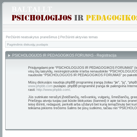
Peržiūrėti neatsakytus pranešimus
|
Peržiūrėti aktyvias temas
Pagrindinis diskusijų puslapis
PSICHOLOGIJOS IR PEDAGOGIKOS FORUMAS - Registracija
Prisijungdami prie “PSICHOLOGIJOS IR PEDAGOGIKOS FORUMAS” (toliau “m
visų šių taisyklių, nesiregistruokite ir/arba nenaudokite “PSICHOLOGIJO
naudosite “PSICHOLOGIJOS IR PEDAGOGIKOS FORUMAS” po pakeitimų, yra 
Mūsų diskusijos naudoja phpBB programinę įrangą (toliau “jie”, “jų”, “p
www.phpbb.com
puslapio. phpBB programinė įranga tik palengvina Internet
rasti:
http://www.phpbb.com/
.
Jūs sutinkate nerašyti įžeidžiančių, nešvankių, vulgarių, šmeižiančių,
Priešingu atveju tuojau pat būsite blokuotas (banned) ir apie tai bus
teisę ištrinti, redaguoti, perkelti arba uždaryti bet kurią temą/žinutę bet 
teikiama jokioms trečioms šalims be jūsų sutikimo, tačiau nei “PSIC