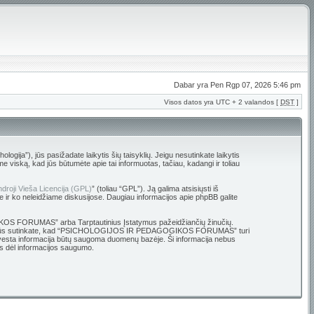
Dabar yra Pen Rgp 07, 2026 5:46 pm
Visos datos yra UTC + 2 valandos [
DST
]
 jūs pasižadate laikytis šių taisyklių. Jeigu nesutinkate laikytis
ską, kad jūs būtumėte apie tai informuotas, tačiau, kadangi ir toliau
droji Vieša Licencija (GPL)
” (toliau “GPL”). Ją galima atsisiųsti iš
e ir ko neleidžiame diskusijose. Daugiau informacijos apie phpBB galite
OGIKOS FORUMAS” arba Tarptautinius Įstatymus pažeidžiančių žinučių.
ų bazę. Jūs sutinkate, kad “PSICHOLOGIJOS IR PEDAGOGIKOS FORUMAS” turi
ūsų įvesta informacija būtų saugoma duomenų bazėje. Ši informacija nebus
 dėl informacijos saugumo.