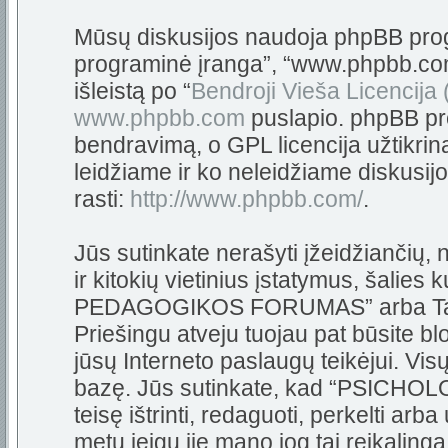
Mūsų diskusijos naudoja phpBB progra
programinė įranga”, “www.phpbb.c
išleistą po “
Bendroji Vieša Licencija
www.phpbb.com
puslapio. phpBB pro
bendravimą, o GPL licencija užtikrin
leidžiame ir ko neleidžiame diskusij
rasti:
http://www.phpbb.com/
.
Jūs sutinkate nerašyti įžeidžiančių,
ir kitokių vietinius įstatymus, šali
PEDAGOGIKOS FORUMAS” arba Tarpta
Priešingu atveju tuojau pat būsite bl
jūsų Interneto paslaugų teikėjui. Vi
bazę. Jūs sutinkate, kad “PSIC
teisę ištrinti, redaguoti, perkelti arb
metu jeigu jie mano jog tai reikalinga