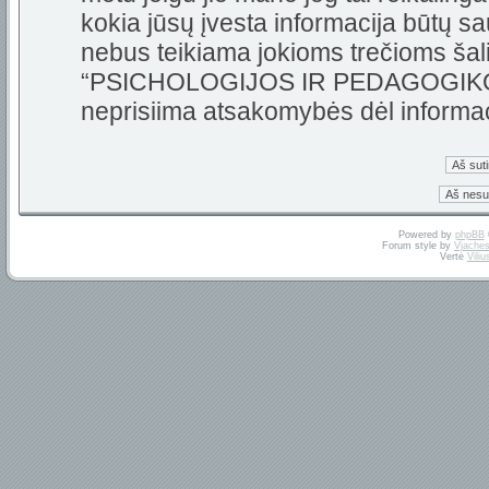
kokia jūsų įvesta informacija būtų 
nebus teikiama jokioms trečioms šali
“PSICHOLOGIJOS IR PEDAGOGIKOS 
neprisiima atsakomybės dėl informa
Powered by
phpBB
Forum style by
Vjaches
Vertė
Vili