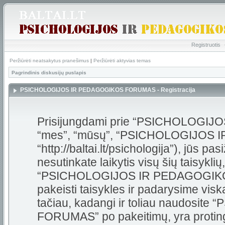
Registruotis
Peržiūrėti neatsakytus pranešimus
|
Peržiūrėti aktyvias temas
Pagrindinis diskusijų puslapis
PSICHOLOGIJOS IR PEDAGOGIKOS FORUMAS - Registracija
Prisijungdami prie “PSICHOLOGI
“mes”, “mūsų”, “PSICHOLOGIJOS
“http://baltai.lt/psichologija”), jūs pas
nesutinkate laikytis visų šių taisykli
“PSICHOLOGIJOS IR PEDAGOGIKOS
pakeisti taisykles ir padarysime visk
tačiau, kadangi ir toliau naudos
FORUMAS” po pakeitimų, yra protinga 