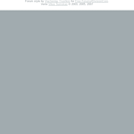
Forum style by
Vjacheslav Trushkin
for
Free Forums
/
DivisionCore
.
Vertė
Vilius Šumskas
© 2003, 2005, 2007