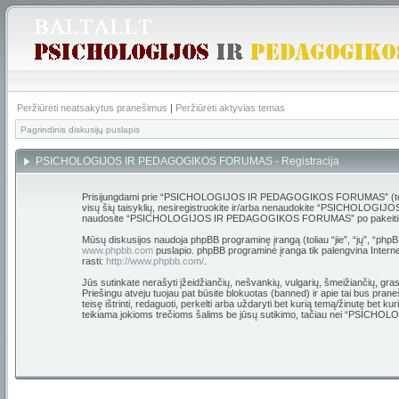
Peržiūrėti neatsakytus pranešimus
|
Peržiūrėti aktyvias temas
Pagrindinis diskusijų puslapis
PSICHOLOGIJOS IR PEDAGOGIKOS FORUMAS - Registracija
Prisijungdami prie “PSICHOLOGIJOS IR PEDAGOGIKOS FORUMAS” (toliau “m
visų šių taisyklių, nesiregistruokite ir/arba nenaudokite “PSICHOLOGIJO
naudosite “PSICHOLOGIJOS IR PEDAGOGIKOS FORUMAS” po pakeitimų, yra 
Mūsų diskusijos naudoja phpBB programinę įrangą (toliau “jie”, “jų”, “p
www.phpbb.com
puslapio. phpBB programinė įranga tik palengvina Internet
rasti:
http://www.phpbb.com/
.
Jūs sutinkate nerašyti įžeidžiančių, nešvankių, vulgarių, šmeižiančių,
Priešingu atveju tuojau pat būsite blokuotas (banned) ir apie tai bus
teisę ištrinti, redaguoti, perkelti arba uždaryti bet kurią temą/žinutę bet 
teikiama jokioms trečioms šalims be jūsų sutikimo, tačiau nei “PSIC