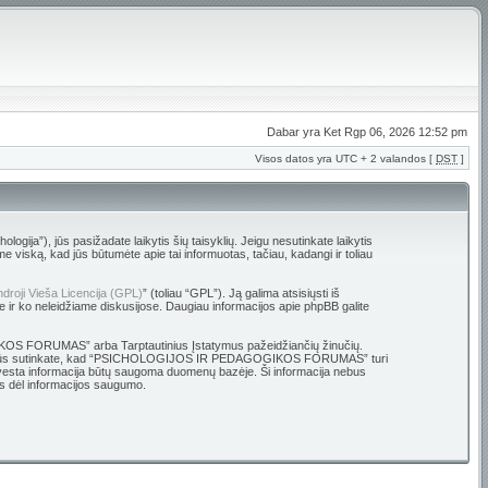
Dabar yra Ket Rgp 06, 2026 12:52 pm
Visos datos yra UTC + 2 valandos [
DST
]
 jūs pasižadate laikytis šių taisyklių. Jeigu nesutinkate laikytis
ską, kad jūs būtumėte apie tai informuotas, tačiau, kadangi ir toliau
droji Vieša Licencija (GPL)
” (toliau “GPL”). Ją galima atsisiųsti iš
e ir ko neleidžiame diskusijose. Daugiau informacijos apie phpBB galite
OGIKOS FORUMAS” arba Tarptautinius Įstatymus pažeidžiančių žinučių.
ų bazę. Jūs sutinkate, kad “PSICHOLOGIJOS IR PEDAGOGIKOS FORUMAS” turi
ūsų įvesta informacija būtų saugoma duomenų bazėje. Ši informacija nebus
 dėl informacijos saugumo.