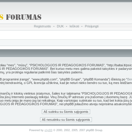
Registruotis
•
DUK
•
Ieškoti
•
Prisijungti
es”, “mūsų”, “PSICHOLOGIJOS IR PEDAGOGIKOS FORUMAS”, “http://baltai.lt/psichologija”),
S IR PEDAGOGIKOS FORUMAS”. Bet kuriuo metu mes galima pakeisti taisykles ir padarysime vi
protinga reguliariai patikrinti šias taisykles patiems.
hpBB programinė įranga”, “www.phpbb.com”, “phpBB Grupė”, “phpBB Komanda”) išleistą po “
Ben
inį bendravimą, o GPL licencija užtikrina, kad jie neturi nieko bendro su tuo, ką mes leidžiam
 grasinančių ir kitokių vietinius įstatymus, šalies kur talpinama “PSICHOLOGIJOS IR PEDAG
 pranešta jūsų Interneto paslaugų teikėjui. Visų žinučių IP adresas yra įrašomas į duomen
kuriuo metu jeigu jie mano jog tai reikalinga. Kaip vartotojas sutinkate su tuo, kad bet kokia j
HOLOGIJOS IR PEDAGOGIKOS FORUMAS”, nei phpBB įsilaužimo atveju neprisiima atsakomybės
Powered by
phpBB
© 2000, 2002, 2005, 2007 phpBB Group.