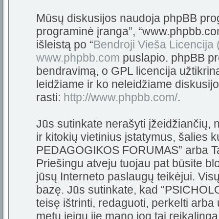
Mūsų diskusijos naudoja phpBB progra
programinė įranga”, “www.phpbb.c
išleistą po “
Bendroji Vieša Licencija
www.phpbb.com
puslapio. phpBB pro
bendravimą, o GPL licencija užtikrin
leidžiame ir ko neleidžiame diskusij
rasti:
http://www.phpbb.com/
.
Jūs sutinkate nerašyti įžeidžiančių,
ir kitokių vietinius įstatymus, šali
PEDAGOGIKOS FORUMAS” arba Tarpta
Priešingu atveju tuojau pat būsite bl
jūsų Interneto paslaugų teikėjui. Vi
bazę. Jūs sutinkate, kad “PSIC
teisę ištrinti, redaguoti, perkelti arb
metu jeigu jie mano jog tai reikalinga