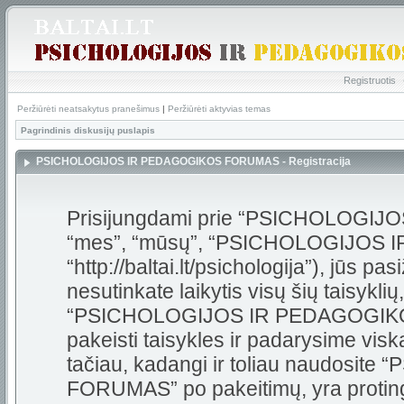
Registruotis
Peržiūrėti neatsakytus pranešimus
|
Peržiūrėti aktyvias temas
Pagrindinis diskusijų puslapis
PSICHOLOGIJOS IR PEDAGOGIKOS FORUMAS - Registracija
Prisijungdami prie “PSICHOLOGI
“mes”, “mūsų”, “PSICHOLOGIJOS
“http://baltai.lt/psichologija”), jūs pas
nesutinkate laikytis visų šių taisykli
“PSICHOLOGIJOS IR PEDAGOGIKOS
pakeisti taisykles ir padarysime visk
tačiau, kadangi ir toliau naudos
FORUMAS” po pakeitimų, yra protinga 