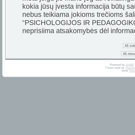
kokia jūsų įvesta informacija būtų 
nebus teikiama jokioms trečioms šali
“PSICHOLOGIJOS IR PEDAGOGIKOS 
neprisiima atsakomybės dėl informa
Powered by
phpBB
Forum style by
Vjaches
Vertė
Vili