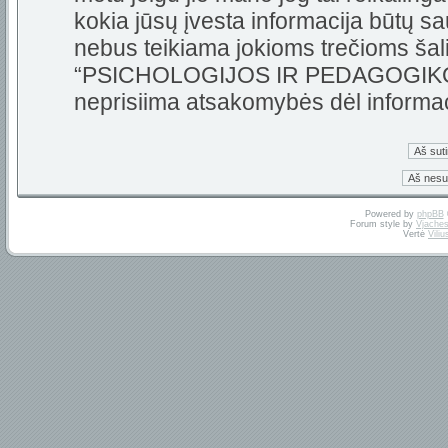
kokia jūsų įvesta informacija būtų 
nebus teikiama jokioms trečioms šali
“PSICHOLOGIJOS IR PEDAGOGIKOS 
neprisiima atsakomybės dėl informa
Powered by
phpBB
Forum style by
Vjaches
Vertė
Vili