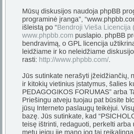
Mūsų diskusijos naudoja phpBB progra
programinė įranga”, “www.phpbb.c
išleistą po “
Bendroji Vieša Licencija
www.phpbb.com
puslapio. phpBB pro
bendravimą, o GPL licencija užtikrin
leidžiame ir ko neleidžiame diskusij
rasti:
http://www.phpbb.com/
.
Jūs sutinkate nerašyti įžeidžiančių,
ir kitokių vietinius įstatymus, šali
PEDAGOGIKOS FORUMAS” arba Tarpta
Priešingu atveju tuojau pat būsite bl
jūsų Interneto paslaugų teikėjui. Vi
bazę. Jūs sutinkate, kad “PSIC
teisę ištrinti, redaguoti, perkelti arb
metu jeigu jie mano jog tai reikalinga