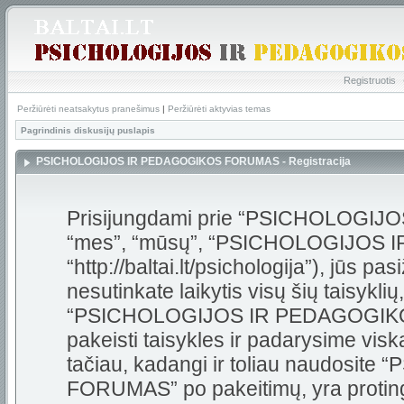
Registruotis
Peržiūrėti neatsakytus pranešimus
|
Peržiūrėti aktyvias temas
Pagrindinis diskusijų puslapis
PSICHOLOGIJOS IR PEDAGOGIKOS FORUMAS - Registracija
Prisijungdami prie “PSICHOLOGI
“mes”, “mūsų”, “PSICHOLOGIJOS
“http://baltai.lt/psichologija”), jūs pas
nesutinkate laikytis visų šių taisykli
“PSICHOLOGIJOS IR PEDAGOGIKOS
pakeisti taisykles ir padarysime visk
tačiau, kadangi ir toliau naudos
FORUMAS” po pakeitimų, yra protinga 