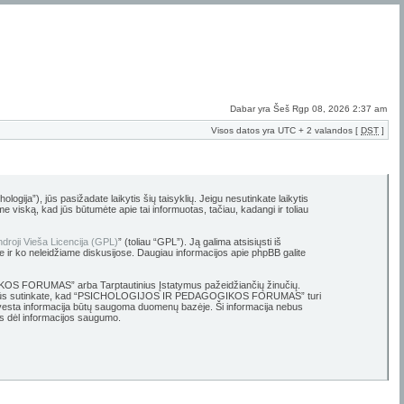
Dabar yra Šeš Rgp 08, 2026 2:37 am
Visos datos yra UTC + 2 valandos [
DST
]
 jūs pasižadate laikytis šių taisyklių. Jeigu nesutinkate laikytis
ską, kad jūs būtumėte apie tai informuotas, tačiau, kadangi ir toliau
droji Vieša Licencija (GPL)
” (toliau “GPL”). Ją galima atsisiųsti iš
e ir ko neleidžiame diskusijose. Daugiau informacijos apie phpBB galite
OGIKOS FORUMAS” arba Tarptautinius Įstatymus pažeidžiančių žinučių.
ų bazę. Jūs sutinkate, kad “PSICHOLOGIJOS IR PEDAGOGIKOS FORUMAS” turi
ūsų įvesta informacija būtų saugoma duomenų bazėje. Ši informacija nebus
 dėl informacijos saugumo.