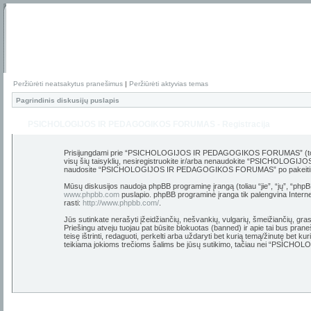
Peržiūrėti neatsakytus pranešimus
|
Peržiūrėti aktyvias temas
Pagrindinis diskusijų puslapis
PSICHOLOGIJOS IR PEDAGOGIKOS FORUMAS - Registracija
Prisijungdami prie “PSICHOLOGIJOS IR PEDAGOGIKOS FORUMAS” (toliau “m
visų šių taisyklių, nesiregistruokite ir/arba nenaudokite “PSICHOLOGIJO
naudosite “PSICHOLOGIJOS IR PEDAGOGIKOS FORUMAS” po pakeitimų, yra 
Mūsų diskusijos naudoja phpBB programinę įrangą (toliau “jie”, “jų”, “p
www.phpbb.com
puslapio. phpBB programinė įranga tik palengvina Internet
rasti:
http://www.phpbb.com/
.
Jūs sutinkate nerašyti įžeidžiančių, nešvankių, vulgarių, šmeižiančių,
Priešingu atveju tuojau pat būsite blokuotas (banned) ir apie tai bus
teisę ištrinti, redaguoti, perkelti arba uždaryti bet kurią temą/žinutę bet 
teikiama jokioms trečioms šalims be jūsų sutikimo, tačiau nei “PSIC