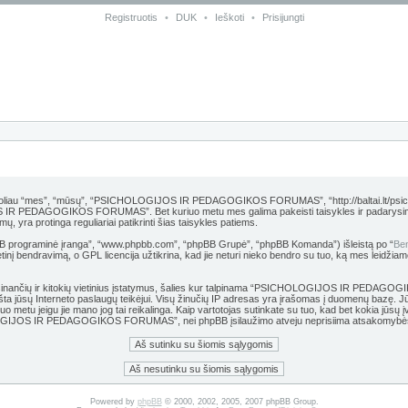
Registruotis
•
DUK
•
Ieškoti
•
Prisijungti
es”, “mūsų”, “PSICHOLOGIJOS IR PEDAGOGIKOS FORUMAS”, “http://baltai.lt/psichologija”),
S IR PEDAGOGIKOS FORUMAS”. Bet kuriuo metu mes galima pakeisti taisykles ir padarysime vi
protinga reguliariai patikrinti šias taisykles patiems.
hpBB programinė įranga”, “www.phpbb.com”, “phpBB Grupė”, “phpBB Komanda”) išleistą po “
Ben
inį bendravimą, o GPL licencija užtikrina, kad jie neturi nieko bendro su tuo, ką mes leidžiam
 grasinančių ir kitokių vietinius įstatymus, šalies kur talpinama “PSICHOLOGIJOS IR PEDAG
 pranešta jūsų Interneto paslaugų teikėjui. Visų žinučių IP adresas yra įrašomas į duomen
kuriuo metu jeigu jie mano jog tai reikalinga. Kaip vartotojas sutinkate su tuo, kad bet kokia j
HOLOGIJOS IR PEDAGOGIKOS FORUMAS”, nei phpBB įsilaužimo atveju neprisiima atsakomybės
Powered by
phpBB
© 2000, 2002, 2005, 2007 phpBB Group.