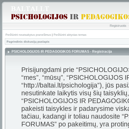
Registruotis
Peržiūrėti neatsakytus pranešimus
|
Peržiūrėti aktyvias temas
Pagrindinis diskusijų puslapis
PSICHOLOGIJOS IR PEDAGOGIKOS FORUMAS - Registracija
Prisijungdami prie “PSICHOLOGI
“mes”, “mūsų”, “PSICHOLOGIJOS
“http://baltai.lt/psichologija”), jūs pas
nesutinkate laikytis visų šių taisykli
“PSICHOLOGIJOS IR PEDAGOGIKOS
pakeisti taisykles ir padarysime visk
tačiau, kadangi ir toliau naudos
FORUMAS” po pakeitimų, yra protinga 