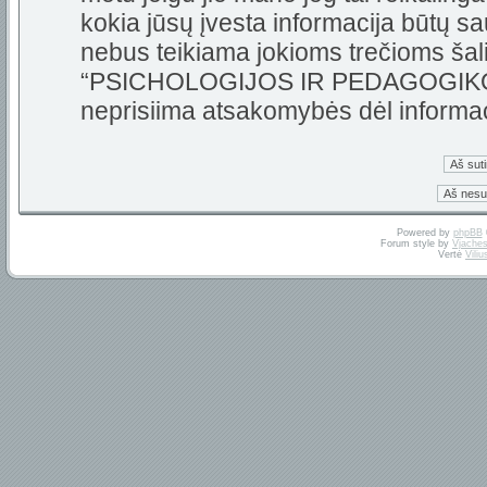
kokia jūsų įvesta informacija būtų 
nebus teikiama jokioms trečioms šali
“PSICHOLOGIJOS IR PEDAGOGIKOS 
neprisiima atsakomybės dėl informa
Powered by
phpBB
Forum style by
Vjaches
Vertė
Vili