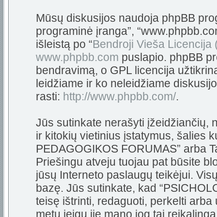
Mūsų diskusijos naudoja phpBB progra
programinė įranga”, “www.phpbb.c
išleistą po “
Bendroji Vieša Licencija
www.phpbb.com
puslapio. phpBB pro
bendravimą, o GPL licencija užtikrin
leidžiame ir ko neleidžiame diskusij
rasti:
http://www.phpbb.com/
.
Jūs sutinkate nerašyti įžeidžiančių,
ir kitokių vietinius įstatymus, šali
PEDAGOGIKOS FORUMAS” arba Tarpta
Priešingu atveju tuojau pat būsite bl
jūsų Interneto paslaugų teikėjui. Vi
bazę. Jūs sutinkate, kad “PSIC
teisę ištrinti, redaguoti, perkelti arb
metu jeigu jie mano jog tai reikalinga