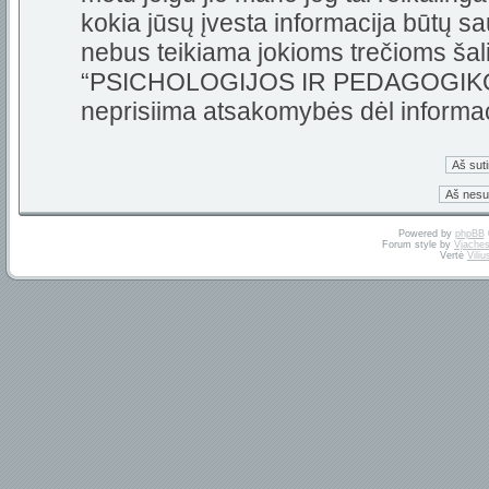
kokia jūsų įvesta informacija būtų 
nebus teikiama jokioms trečioms šali
“PSICHOLOGIJOS IR PEDAGOGIKOS 
neprisiima atsakomybės dėl informa
Powered by
phpBB
Forum style by
Vjaches
Vertė
Vili