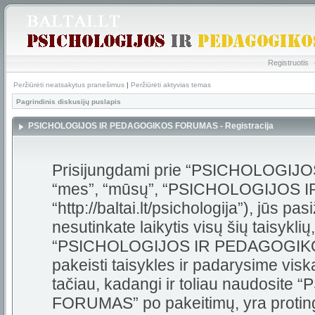
Registruotis
Peržiūrėti neatsakytus pranešimus
|
Peržiūrėti aktyvias temas
Pagrindinis diskusijų puslapis
PSICHOLOGIJOS IR PEDAGOGIKOS FORUMAS - Registracija
Prisijungdami prie “PSICHOLOGI
“mes”, “mūsų”, “PSICHOLOGIJOS
“http://baltai.lt/psichologija”), jūs pas
nesutinkate laikytis visų šių taisykli
“PSICHOLOGIJOS IR PEDAGOGIKOS
pakeisti taisykles ir padarysime visk
tačiau, kadangi ir toliau naudos
FORUMAS” po pakeitimų, yra protinga 