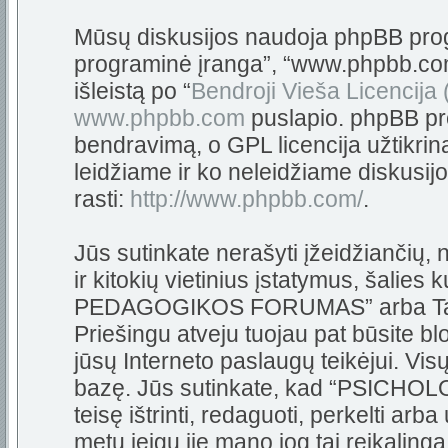
Mūsų diskusijos naudoja phpBB progra
programinė įranga”, “www.phpbb.c
išleistą po “
Bendroji Vieša Licencija
www.phpbb.com
puslapio. phpBB pro
bendravimą, o GPL licencija užtikrin
leidžiame ir ko neleidžiame diskusij
rasti:
http://www.phpbb.com/
.
Jūs sutinkate nerašyti įžeidžiančių,
ir kitokių vietinius įstatymus, šali
PEDAGOGIKOS FORUMAS” arba Tarpta
Priešingu atveju tuojau pat būsite bl
jūsų Interneto paslaugų teikėjui. Vi
bazę. Jūs sutinkate, kad “PSIC
teisę ištrinti, redaguoti, perkelti arb
metu jeigu jie mano jog tai reikalinga