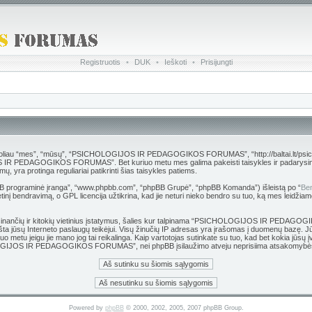
Registruotis
•
DUK
•
Ieškoti
•
Prisijungti
es”, “mūsų”, “PSICHOLOGIJOS IR PEDAGOGIKOS FORUMAS”, “http://baltai.lt/psichologija”),
S IR PEDAGOGIKOS FORUMAS”. Bet kuriuo metu mes galima pakeisti taisykles ir padarysime vi
protinga reguliariai patikrinti šias taisykles patiems.
hpBB programinė įranga”, “www.phpbb.com”, “phpBB Grupė”, “phpBB Komanda”) išleistą po “
Ben
inį bendravimą, o GPL licencija užtikrina, kad jie neturi nieko bendro su tuo, ką mes leidžiam
 grasinančių ir kitokių vietinius įstatymus, šalies kur talpinama “PSICHOLOGIJOS IR PEDAG
 pranešta jūsų Interneto paslaugų teikėjui. Visų žinučių IP adresas yra įrašomas į duomen
kuriuo metu jeigu jie mano jog tai reikalinga. Kaip vartotojas sutinkate su tuo, kad bet kokia j
HOLOGIJOS IR PEDAGOGIKOS FORUMAS”, nei phpBB įsilaužimo atveju neprisiima atsakomybės
Powered by
phpBB
© 2000, 2002, 2005, 2007 phpBB Group.