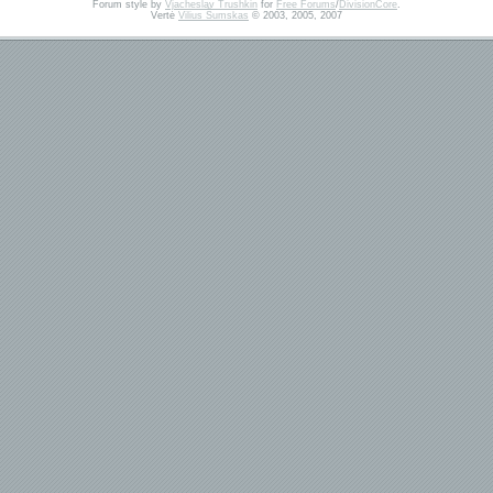
Forum style by
Vjacheslav Trushkin
for
Free Forums
/
DivisionCore
.
Vertė
Vilius Šumskas
© 2003, 2005, 2007