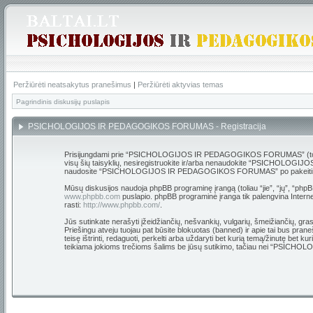
Peržiūrėti neatsakytus pranešimus
|
Peržiūrėti aktyvias temas
Pagrindinis diskusijų puslapis
PSICHOLOGIJOS IR PEDAGOGIKOS FORUMAS - Registracija
Prisijungdami prie “PSICHOLOGIJOS IR PEDAGOGIKOS FORUMAS” (toliau “m
visų šių taisyklių, nesiregistruokite ir/arba nenaudokite “PSICHOLOGIJO
naudosite “PSICHOLOGIJOS IR PEDAGOGIKOS FORUMAS” po pakeitimų, yra 
Mūsų diskusijos naudoja phpBB programinę įrangą (toliau “jie”, “jų”, “p
www.phpbb.com
puslapio. phpBB programinė įranga tik palengvina Internet
rasti:
http://www.phpbb.com/
.
Jūs sutinkate nerašyti įžeidžiančių, nešvankių, vulgarių, šmeižiančių,
Priešingu atveju tuojau pat būsite blokuotas (banned) ir apie tai bus
teisę ištrinti, redaguoti, perkelti arba uždaryti bet kurią temą/žinutę bet 
teikiama jokioms trečioms šalims be jūsų sutikimo, tačiau nei “PSIC