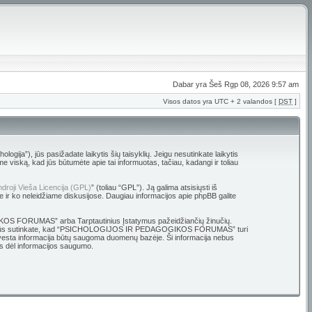
Dabar yra Šeš Rgp 08, 2026 9:57 am
Visos datos yra UTC + 2 valandos [
DST
]
 jūs pasižadate laikytis šių taisyklių. Jeigu nesutinkate laikytis
ską, kad jūs būtumėte apie tai informuotas, tačiau, kadangi ir toliau
droji Vieša Licencija (GPL)
” (toliau “GPL”). Ją galima atsisiųsti iš
e ir ko neleidžiame diskusijose. Daugiau informacijos apie phpBB galite
OGIKOS FORUMAS” arba Tarptautinius Įstatymus pažeidžiančių žinučių.
ų bazę. Jūs sutinkate, kad “PSICHOLOGIJOS IR PEDAGOGIKOS FORUMAS” turi
ūsų įvesta informacija būtų saugoma duomenų bazėje. Ši informacija nebus
 dėl informacijos saugumo.