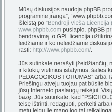
Mūsų diskusijos naudoja phpBB progra
programinė įranga”, “www.phpbb.c
išleistą po “
Bendroji Vieša Licencija
www.phpbb.com
puslapio. phpBB pro
bendravimą, o GPL licencija užtikrin
leidžiame ir ko neleidžiame diskusij
rasti:
http://www.phpbb.com/
.
Jūs sutinkate nerašyti įžeidžiančių,
ir kitokių vietinius įstatymus, šali
PEDAGOGIKOS FORUMAS” arba Tarpta
Priešingu atveju tuojau pat būsite bl
jūsų Interneto paslaugų teikėjui. Vi
bazę. Jūs sutinkate, kad “PSIC
teisę ištrinti, redaguoti, perkelti arb
metu jeigu jie mano jog tai reikalinga