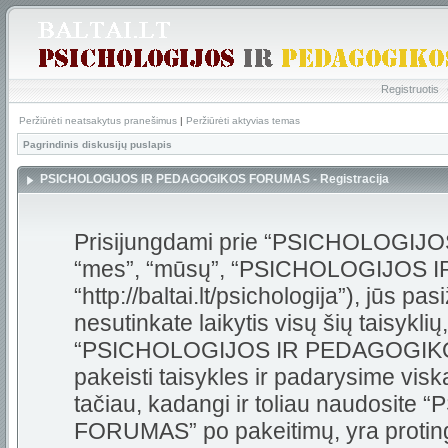
Registruotis
Peržiūrėti neatsakytus pranešimus
|
Peržiūrėti aktyvias temas
Pagrindinis diskusijų puslapis
PSICHOLOGIJOS IR PEDAGOGIKOS FORUMAS - Registracija
Prisijungdami prie “PSICHOLOGI
“mes”, “mūsų”, “PSICHOLOGIJOS
“http://baltai.lt/psichologija”), jūs pas
nesutinkate laikytis visų šių taisykli
“PSICHOLOGIJOS IR PEDAGOGIKOS
pakeisti taisykles ir padarysime visk
tačiau, kadangi ir toliau naudos
FORUMAS” po pakeitimų, yra protinga 