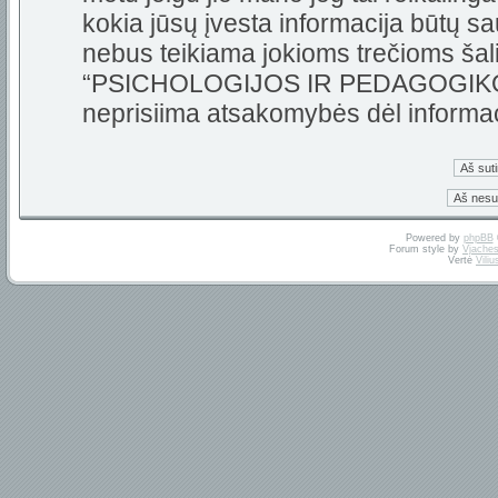
kokia jūsų įvesta informacija būtų 
nebus teikiama jokioms trečioms šali
“PSICHOLOGIJOS IR PEDAGOGIKOS 
neprisiima atsakomybės dėl informa
Powered by
phpBB
Forum style by
Vjaches
Vertė
Vili