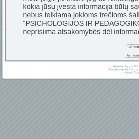
kokia jūsų įvesta informacija būtų 
nebus teikiama jokioms trečioms šali
“PSICHOLOGIJOS IR PEDAGOGIKOS 
neprisiima atsakomybės dėl informa
Powered by
phpBB
Forum style by
Vjaches
Vertė
Vili