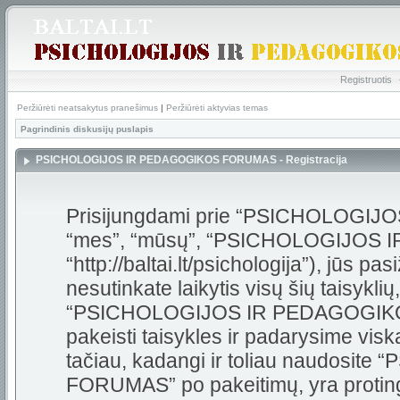
Registruotis
Peržiūrėti neatsakytus pranešimus
|
Peržiūrėti aktyvias temas
Pagrindinis diskusijų puslapis
PSICHOLOGIJOS IR PEDAGOGIKOS FORUMAS - Registracija
Prisijungdami prie “PSICHOLOGI
“mes”, “mūsų”, “PSICHOLOGIJOS
“http://baltai.lt/psichologija”), jūs pas
nesutinkate laikytis visų šių taisykli
“PSICHOLOGIJOS IR PEDAGOGIKOS
pakeisti taisykles ir padarysime visk
tačiau, kadangi ir toliau naudos
FORUMAS” po pakeitimų, yra protinga 