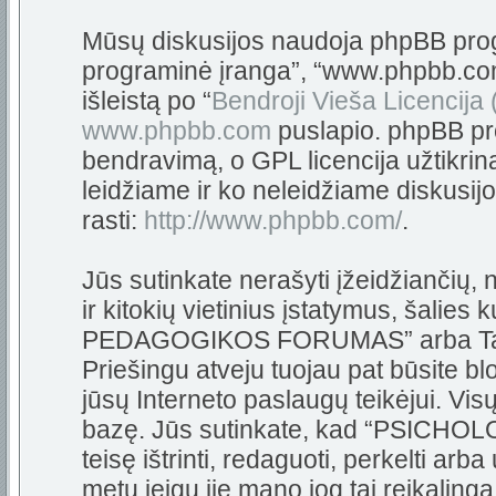
Mūsų diskusijos naudoja phpBB progra
programinė įranga”, “www.phpbb.c
išleistą po “
Bendroji Vieša Licencija
www.phpbb.com
puslapio. phpBB pro
bendravimą, o GPL licencija užtikrin
leidžiame ir ko neleidžiame diskusij
rasti:
http://www.phpbb.com/
.
Jūs sutinkate nerašyti įžeidžiančių,
ir kitokių vietinius įstatymus, šali
PEDAGOGIKOS FORUMAS” arba Tarpta
Priešingu atveju tuojau pat būsite bl
jūsų Interneto paslaugų teikėjui. Vi
bazę. Jūs sutinkate, kad “PSIC
teisę ištrinti, redaguoti, perkelti arb
metu jeigu jie mano jog tai reikalinga