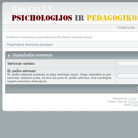
Registruotis
Peržiūrėti neatsakytus pranešimus
|
Peržiūrėti aktyvias temas
Pagrindinis diskusijų puslapis
Slaptažodžio siuntimas
Vartotojo vardas:
El. pašto adresas:
El. pašto adresas susietas su jūsų vartotojo vardu. Jeigu nekeitėte jo per
vartotojo valdymo pultą, tai bus tas pats el. pašto adresas, kurį naudojote
registruodamiesi diskusijose.
Powered by
phpBB
Forum style by
Vjaches
Vertė
Vili