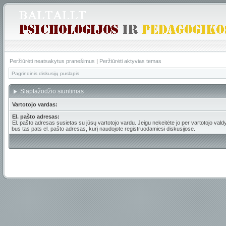
Peržiūrėti neatsakytus pranešimus
|
Peržiūrėti aktyvias temas
Pagrindinis diskusijų puslapis
Slaptažodžio siuntimas
Vartotojo vardas:
El. pašto adresas:
El. pašto adresas susietas su jūsų vartotojo vardu. Jeigu nekeitėte jo per vartotojo valdy
bus tas pats el. pašto adresas, kurį naudojote registruodamiesi diskusijose.