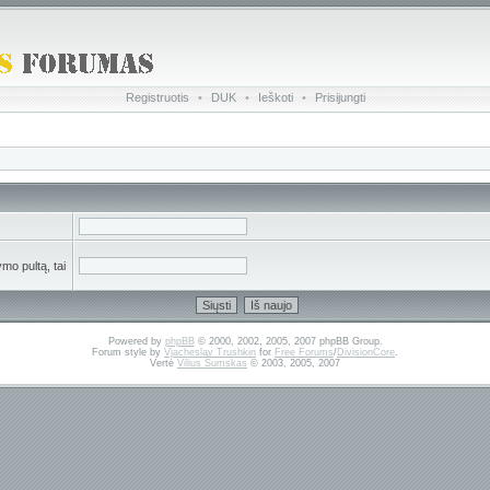
Registruotis
•
DUK
•
Ieškoti
•
Prisijungti
mo pultą, tai
Powered by
phpBB
© 2000, 2002, 2005, 2007 phpBB Group.
Forum style by
Vjacheslav Trushkin
for
Free Forums
/
DivisionCore
.
Vertė
Vilius Šumskas
© 2003, 2005, 2007