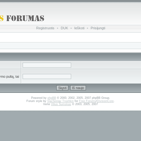
Registruotis
•
DUK
•
Ieškoti
•
Prisijungti
mo pultą, tai
Powered by
phpBB
© 2000, 2002, 2005, 2007 phpBB Group.
Forum style by
Vjacheslav Trushkin
for
Free Forums
/
DivisionCore
.
Vertė
Vilius Šumskas
© 2003, 2005, 2007