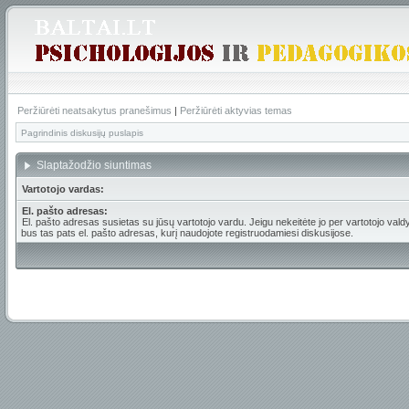
Peržiūrėti neatsakytus pranešimus
|
Peržiūrėti aktyvias temas
Pagrindinis diskusijų puslapis
Slaptažodžio siuntimas
Vartotojo vardas:
El. pašto adresas:
El. pašto adresas susietas su jūsų vartotojo vardu. Jeigu nekeitėte jo per vartotojo valdy
bus tas pats el. pašto adresas, kurį naudojote registruodamiesi diskusijose.