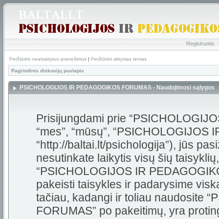
Registruotis
Peržiūrėti neatsakytus pranešimus
|
Peržiūrėti aktyvias temas
Pagrindinis diskusijų puslapis
PSICHOLOGIJOS IR PEDAGOGIKOS FORUMAS - Naudojimosi sąlygos
Prisijungdami prie “PSICHOLOGI
“mes”, “mūsų”, “PSICHOLOGIJOS
“http://baltai.lt/psichologija”), jūs pas
nesutinkate laikytis visų šių taisykli
“PSICHOLOGIJOS IR PEDAGOGIKOS
pakeisti taisykles ir padarysime visk
tačiau, kadangi ir toliau naudos
FORUMAS” po pakeitimų, yra protinga 