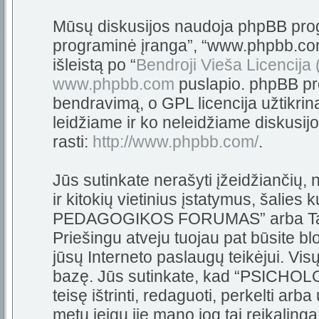
Mūsų diskusijos naudoja phpBB progra
programinė įranga”, “www.phpbb.c
išleistą po “
Bendroji Vieša Licencija
www.phpbb.com
puslapio. phpBB pro
bendravimą, o GPL licencija užtikrin
leidžiame ir ko neleidžiame diskusij
rasti:
http://www.phpbb.com/
.
Jūs sutinkate nerašyti įžeidžiančių,
ir kitokių vietinius įstatymus, šali
PEDAGOGIKOS FORUMAS” arba Tarpta
Priešingu atveju tuojau pat būsite bl
jūsų Interneto paslaugų teikėjui. Vi
bazę. Jūs sutinkate, kad “PSIC
teisę ištrinti, redaguoti, perkelti arb
metu jeigu jie mano jog tai reikalinga