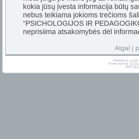
kokia jūsų įvesta informacija būtų 
nebus teikiama jokioms trečioms šali
“PSICHOLOGIJOS IR PEDAGOGIKOS 
neprisiima atsakomybės dėl informa
Atgal į 
Powered by
phpBB
Forum style by
Vjaches
Vertė
Vili